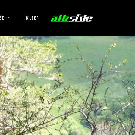
SE
BILDER