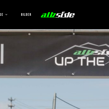
SE
BILDER