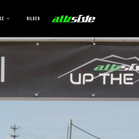
SE
BILDER