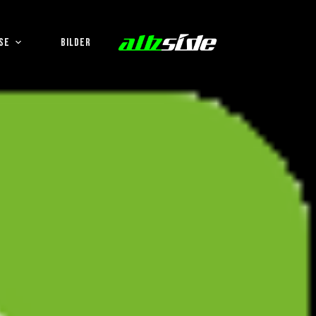
SE
BILDER