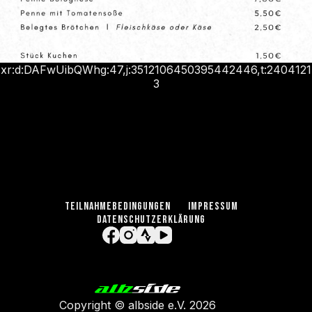
xr:d:DAFwUibQWhg:47,j:3512106450395442446,t:2404121
3
TEILNAHMEBEDINGUNGEN
IMPRESSUM
DATENSCHUTZERKLÄRUNG
Copyright ©
albside e.V
. 2026